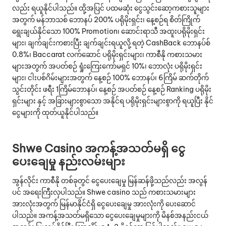
လည်း ရယူနိုင်ပါသည်။ ထို့အပြင် ပထမဆုံး ငွေသွင်းဆော့ကစားသူများ
အတွက် မန်ဘာသစ် ဘောနပ် 200% ပရိုမိုးရှင်း၊ နေ့စဉ်ရ စိတ်ကြိုက်
ရွေးချယ်နိုင်သော 100% Promotion၊ ‌ဆောင်းရာသီ အထူးပရိုမိုးရှင်း
များ၊ ချက်ချင်းကစားပြီး ချက်ချင်းရယူလို့ ရတဲ့ CashBack ဘောနပ်စ်
0.8%၊ Baccarat လက်ဆောင် ပရိုမိုးရှင်းများ၊ ကာစီနို ကစားသမား
များအတွက် အပတ်စဉ် ရှုံးကြေးကော်မရှင် 10%၊ ဘောလုံး ပရိုမိုးရှင်း
များ၊ ငါးပစ်ဂိမ်းများအတွက် နေ့စဉ် 100% ဘောနပ်၊ 6ကြိမ် ဆက်တိုက်
သွင်းတိုင်း ဖရီး 1ကြိမ်ဘောနပ်၊ နေ့စဉ် အပတ်စဉ် နေ့စဉ် Ranking ပရိုမိုး
ရှင်းများ နှင့် အခြားများစွာသော အနိုင်ရ ပရိုမိုးရှင်းများစွာကို ရယူပြီး နိုင်
ငွေများကို ထုတ်ယူနိုင်ပါသည်။
Shwe Casino အကန့်အသတ်မရှိ ငွေ
ပေးချေမှု နည်းလမ်းများ
အွန်လိုင်း ကာစီနို တစ်ခုတွင် ငွေပေးချေမှု မြန်ဆန်ဖို့သည်လည်း အလွန်
ပင် အရေးကြီးလှပါသည်။ Shwe casino သည် ကစားသမားများ
အားလုံးအတွက် မြန်မာနိုင်ငံရှိ ငွေပေးချေမှု အားလုံးကို ပေးဆောင်
ပါသည်။ အကန့်အသတ်မရှိသော ငွေပေးချေမှုများကို မိနစ်အနည်းငယ်