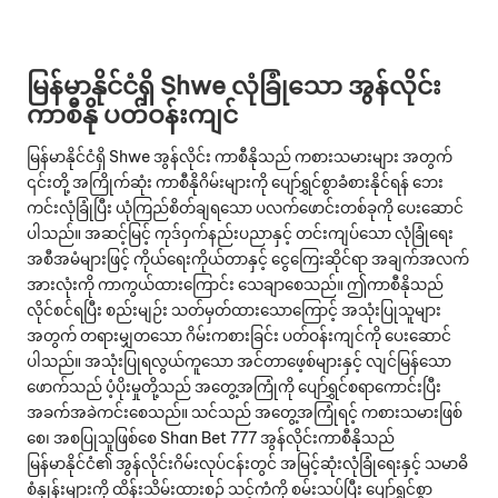
မြန်မာနိုင်ငံရှိ Shwe လုံခြုံသော အွန်လိုင်း
ကာစီနို ပတ်ဝန်းကျင်
မြန်မာနိုင်ငံရှိ Shwe အွန်လိုင်း ကာစီနိုသည် ကစားသမားများ အတွက်
၎င်းတို့ အကြိုက်ဆုံး ကာစီနိုဂိမ်းများကို ပျော်ရွှင်စွာခံစားနိုင်ရန် ဘေး
ကင်းလုံခြုံပြီး ယုံကြည်စိတ်ချရသော ပလက်ဖောင်းတစ်ခုကို ပေးဆောင်
ပါသည်။ အဆင့်မြင့် ကုဒ်ဝှက်နည်းပညာနှင့် တင်းကျပ်သော လုံခြုံရေး
အစီအမံများဖြင့် ကိုယ်ရေးကိုယ်တာနှင့် ငွေကြေးဆိုင်ရာ အချက်အလက်
အားလုံးကို ကာကွယ်ထားကြောင်း သေချာစေသည်။ ဤကာစီနိုသည်
လိုင်စင်ရပြီး စည်းမျဉ်း သတ်မှတ်ထားသောကြောင့် အသုံးပြုသူများ
အတွက် တရားမျှတသော ဂိမ်းကစားခြင်း ပတ်ဝန်းကျင်ကို ပေးဆောင်
ပါသည်။ အသုံးပြုရလွယ်ကူသော အင်တာဖေ့စ်များနှင့် လျင်မြန်သော
ဖောက်သည် ပံ့ပိုးမှုတို့သည် အတွေ့အကြုံကို ပျော်ရွှင်စရာကောင်းပြီး
အခက်အခဲကင်းစေသည်။ သင်သည် အတွေ့အကြုံရင့် ကစားသမားဖြစ်
စေ၊ အစပြုသူဖြစ်စေ Shan Bet 777 အွန်လိုင်းကာစီနိုသည်
မြန်မာနိုင်ငံ၏ အွန်လိုင်းဂိမ်းလုပ်ငန်းတွင် အမြင့်ဆုံးလုံခြုံရေးနှင့် သမာဓိ
စံနှုန်းများကို ထိန်းသိမ်းထားစဉ် သင့်ကံကို စမ်းသပ်ပြီး ပျော်ရွှင်စွာ