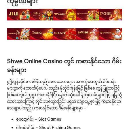
ကုမ္ပဏီများ
Shwe Online Casino တွင် ကစားနိုင်သော ဂိမ်း
ခန်းများ
ဤအွန်လိုင်းကာစီနိုသည် ကစားသမားများ အားလုံးအတွက် ဂိမ်းခန်း
များစွာကို ‌ထောက်ပံ့ပေးပါသည်။ မိုဘိုင်းဖုန်းဖြင့် ဖြစ်စေ ကွန်ပြူတာဖြင့်
ဖြစ်စေ လွယ်ကူစွာ ကစားနိုင်ပြီး နောက်ဆုံးပေါ် နည်းလမ်းများဖြင့် ချိန်ညှိ
ထားသောကြောင့် လိုင်းလစ်သွားခြင်း မရှိဘဲ ချောမွေ့စွာဖြင့် ကစားနိုင်မှာ
သေချာပါသည်။ ကစားနိုင်သော ဂိမ်းခန်းများမှာ –
စလော့ဂိမ်း – Slot Games
ငါးဖမ်းဂိမ်း – Shoot Fishing Games