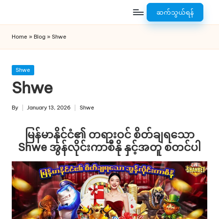
ဆက်သွယ်ရန်
s
Skip
to
h
Home
»
Blog
»
Shwe
content
a
n
Posted
Shwe
in
Shwe
b
e
By
January 13, 2026
Shwe
Posted
Posted
t
by
in
မြန်မာနိုင်ငံ၏ တရားဝင် စိတ်ချရသော
7
Shwe အွန်လိုင်းကာစီနို နှင့်အတူ စတင်ပါ
7
7.
c
o