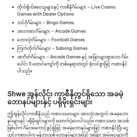
တိုက်ရိုက်ဖဲဝေသူများနှင့် ကာစီနိုဂိမ်းများ – Live Casino
Games with Dealer Options
ဘင်ဂိုဂိမ်းများ – Bingo Games
အားကစားဂိမ်းများ – Arcade Games
ဘောလုံးဂိမ်းများ – Football Games
ကြက်တိုက်ဂိမ်းများ – Sabong Games
အာဂိတ်ဂိမ်းများ – Arcade Games နှင့် အခြားများစွာသော ဂိမ်း
ပေါင်း 5‌‌ ထောင်ကျော်ကို တစ်နေရာထဲတွင် စုံလင်စွာဖြင့် ကစားနိုင်
ပါသည်။
Shwe အွန်လိုင်း ကာစီနိုတွင်ရှိသော အခမဲ့
ဘောနပ်များနှင့် ပရိုမိုးရှင်းများ
ဤအွန်လိုင်းကာစီနိုသည် ကစားသမားများ အားလုံးအတွက် အခမဲ့ဘော
နပ်များနှင့် ပရိုမိုးရှင်းများကို ထောက်ပံ့ပေးပါသည်။ ကစားသမား အသစ်
ဖြစ်ပါက ဂိမ်းအကောင့်ဖွင့်ရုံဖြင့် အခမဲ့ဘောနပ်များဖြင့် ကစားနိုင်ပြီး ငွေ
သွင်းကစားပါက မန်ဘာသစ် ‌ဘောနပ်များအပြင် အခြား အမ်းငွေများကို