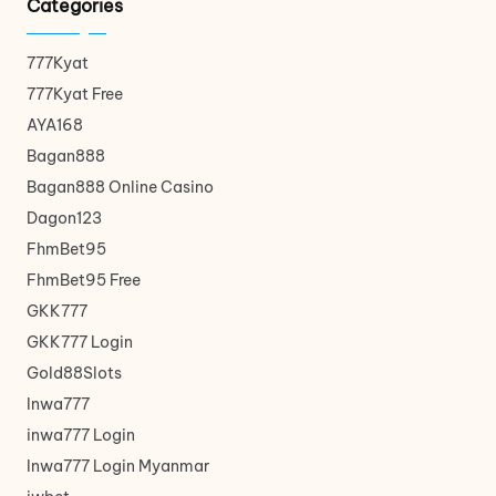
Categories
777Kyat
777Kyat Free
AYA168
Bagan888
Bagan888 Online Casino
Dagon123
FhmBet95
FhmBet95 Free
GKK777
GKK777 Login
Gold88Slots
Inwa777
inwa777 Login
Inwa777 Login Myanmar