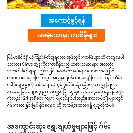
m
အကောင့်ဖွင့်ရန်
အခမဲ့‌ဘောနပ် ကာစီနိုများ
မြန်မာနိုင်ငံရှိ ယုံကြည်စိတ်ချရသော အွန်လိုင်းကာစီနိုများကို ရှာဖွေနေပါ
သလား။ Shwe အွန်လိုင်းကာစီနိုသည် ကစားသမားများ အားလုံး
အတွက် စိတ်ချရသည့်အပြင် အခမဲ့‌ဘောနပ်များ ပေးသောကြောင့်
ကစားသမားများကြားတွင် အလွန်ရေပန်းစား ကျော်ကြားပါသည်။ ဂိမ်း
ပေါင်းများစွာကို တစ်နေရာထဲတွင် မိုဘိုင်းဖုန်း သို့မဟုတ် ကွန်ပြူတာ
အားလုံးဖြင့် ချောမွေ့စွာ ကစားနိုင်ပြီး ငွေသွင်းခြင်း ငွေထုတ်ယူခြင်းများ
ကိုလည်း 24 နာရီစိတ်ကြိုက် ပြုလုပ်နိုင်ပါသည်။ အားလပ်ချိန်များတွင်
ဂိမ်းကစားခြင်းဖြင့် နိုင်ငွေများကို အကန့်အသတ်မရှိ ရယူလိုက်ပါ။
အကောင်းဆုံး ရွေးချယ်မှုများဖြင့် ဂိမ်း