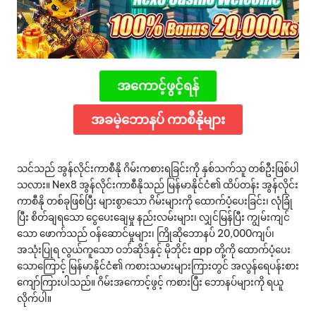
o
m
အကောင့်ဖွင့်ရန်
အခမဲ့ဘောနပ် ကာစီနိုများ
သင်သည် အွန်လိုင်းကာစီနို ဂိမ်းကစားရခြင်းကို နှစ်သက်သူ တစ်ဦးဖြစ်ပါ
သလား။ Nex8 အွန်လိုင်းကာစီနိုသည် မြန်မာနိုင်ငံ၏ ထိပ်တန်း အွန်လိုင်း
ကာစီနို တစ်ခုဖြစ်ပြီး များစွာသော ဂိမ်းများကို ထောက်ပံ့ပေးခြင်း၊ လုံခြုံ
ပြီး စိတ်ချရသော ငွေပေးချေမှု နည်းလမ်းများ၊ လျှင်မြန်ပြီး ကျွမ်းကျင်
သော ဖောက်သည် ဝန်ဆောင်မှုများ၊ ကြိုဆိုဘောနပ် 20,000ကျပ်၊
အသုံးပြုရ လွယ်ကူသော ဝဘ်ဆိုဒ်နှင့် မိုဘိုင်း app တို့ကို ထောက်ပံ့ပေး
သောကြောင့် မြန်မာနိုင်ငံ၏ ကစားသမားများကြားတွင် အလွန်‌ရေပန်းစား
ကျော်ကြားပါသည်။ ဂိမ်းအကောင့်ဖွင့် ကစားပြီး ဘောနပ်များကို ရယူ
လိုက်ပါ။