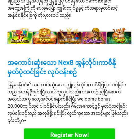
ပြေးညီ အပြန်အလှန်တုံ့ပြန်မှုဖြင့် စစ်မှန်သော ဂိမ်းကစားခြင်း
အတွေ့အကြုံကို ပေးစွမ်းပြီး ကျွမ်းကျင်မှုနှင့် ကံတရားမှတစ်ဆင့်
အနိုင်ရနိုင်ခြေကို တိုးပွားစေပါသည်။
အကောင်းဆုံးသော Nex8 အွန်လိုင်းကာစီနို
မှတ်ပုံတင်ခြင်း လုပ်ငန်းစဉ်
မြန်မာနိုင်ငံ၏ အကောင်းဆုံးသော ဤအွန်လိုင်းကာစီနိုဖြင့် စတင်ခြင်း
သည် အလွန်ရိုးရှင်းပြီး လွယ်ကူလှပါသည်။ အကောင့်ဖွင့်ပြီးနောက်
အလွယ်တကူ လော့အင်ဝင်ရောက်နိုင်ပြီး welcome bonus
20,000ကျပ်တွင် ပါဝင်နိုင်ပါသည်။ ဂိမ်းအကောင့်ဖွင့် မှတ်ပုံတင်ခြင်း
လုပ်ငန်းစဉ်သည် အလွန်ရိုးရှင်းပြီး လွယ်ကူသော အဆင့်များဖြစ်သည်။
၎င်းတို့မှာ-
Register Now!