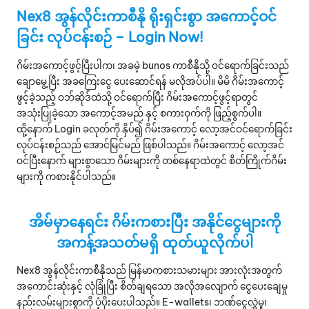
Nex8 အွန်လိုင်းကာစီနို ရိုးရှင်းစွာ အကောင့်ဝင်
ခြင်း လုပ်ငန်းစဉ် – Login Now!
ဂိမ်းအကောင့်ဖွင့်ပြီးပါက၊ အခမဲ့ bunos ကာစီနိုသို့ ဝင်ရောက်ခြင်းသည်
ချောမွေ့ပြီး အခကြေးငွေ ပေးဆောင်ရန် မလိုအပ်ပါ။ မိမိ ဂိမ်းအကောင့်
ဖွင့်ခဲ့သည့် ဝဘ်ဆိုဒ်ထဲသို့ ဝင်ရောက်ပြီး ဂိမ်းအကောင့်ဖွင့်ရာတွင်
အသုံးပြုခဲ့သော အကောင့်အမည် နှင့် စကားဝှက်ကို ဖြည့်စွက်ပါ။
ထို့နောက် Login ခလုတ်ကို နှိပ်၍ ဂိမ်းအကောင့် လော့အင်ဝင်ရောက်ခြင်း
လုပ်ငန်းစဉ်သည် အောင်မြင်မည် ဖြစ်ပါသည်။ ဂိမ်းအကောင့် လော့အင်
ဝင်ပြီးနောက် များစွာသော ဂိမ်းများကို တစ်နေရာထဲတွင် စိတ်ကြိုက်ဂိမ်း
များကို ကစားနိုင်ပါသည်။
အိမ်မှာနေရင်း ဂိမ်းကစားပြီး အနိုင်ငွေများကို
အကန့်အသတ်မရှိ ထုတ်ယူလိုက်ပါ
Nex8 အွန်လိုင်းကာစီနိုသည် မြန်မာကစားသမားများ အားလုံးအတွက်
အကောင်းဆုံးနှင့် လုံခြုံပြီး စိတ်ချရသော အလိုအလျောက် ငွေပေးချေမှု
နည်းလမ်းများစွာကို ပံ့ပိုးပေးပါသည်။ E-wallets၊ ဘဏ်ငွေလွှဲမှု၊