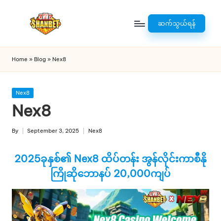
Skip
ဆက်သွယ်ရန်
to
s
content
h
Home
»
Blog
»
Nex8
a
n
Posted
Nex8
in
Nex8
b
e
By
September 3, 2025
Nex8
Posted
Posted
t
by
in
2025ခုနှစ်၏
Nex8
ထိပ်တန်း အွန်လိုင်းကာစီနို
7
ကြိုဆိုဘောနပ် 20,000ကျပ်
7
7.
c