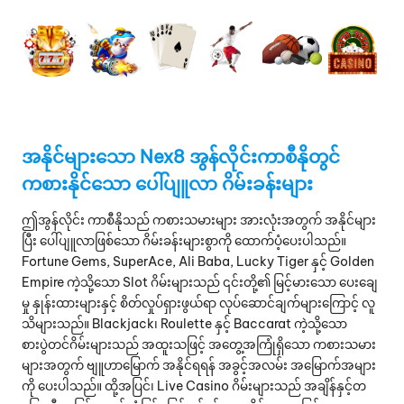
အနိုင်များသော Nex8 အွန်လိုင်းကာစီနိုတွင်
ကစားနိုင်သော ပေါ်ပျူလာ ဂိမ်းခန်းများ
ဤအွန်လိုင်း ကာစီနိုသည် ကစားသမားများ အားလုံးအတွက် အနိုင်များ
ပြီး ပေါ်ပျူလာဖြစ်သော ဂိမ်းခန်းများစွာကို ‌ထောက်ပံ့ပေးပါသည်။
Fortune Gems, SuperAce, Ali Baba, Lucky Tiger နှင့် Golden
Empire ကဲ့သို့သော Slot ဂိမ်းများသည် ၎င်းတို့၏ မြင့်မားသော ပေးချေ
မှု နှုန်းထားများနှင့် စိတ်လှုပ်ရှားဖွယ်ရာ လုပ်ဆောင်ချက်များကြောင့် လူ
သိများသည်။ Blackjack၊ Roulette နှင့် Baccarat ကဲ့သို့သော
စားပွဲတင်ဂိမ်းများသည် အထူးသဖြင့် အတွေ့အကြုံရှိသော ကစားသမား
များအတွက် ဗျူဟာမြောက် အနိုင်ရရန် အခွင့်အလမ်း အမြောက်အများ
ကို ပေးပါသည်။ ထို့အပြင်၊ Live Casino ဂိမ်းများသည် အချိန်နှင့်တ