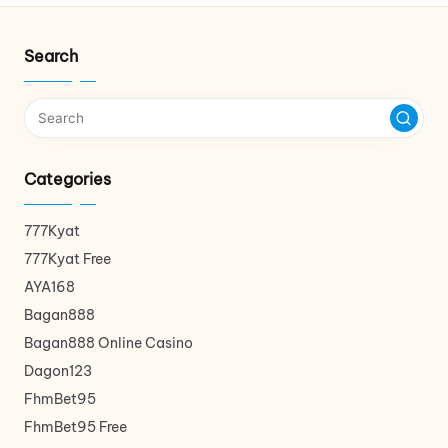
Search
Categories
777Kyat
777Kyat Free
AYA168
Bagan888
Bagan888 Online Casino
Dagon123
FhmBet95
FhmBet95 Free