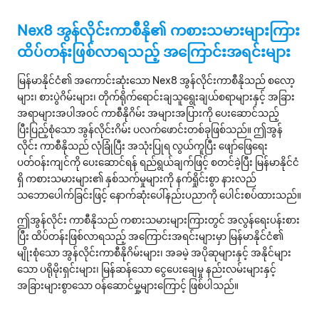
Nex8 အွန်လိုင်းကာစီနို၏ ကစားသမားများကြား
ထိပ်တန်းဖြစ်လာရသည့် အကြောင်းအရင်းများ
မြန်မာနိုင်ငံ၏ အကောင်းဆုံးသော Nex8 အွန်လိုင်းကာစီနိုသည် စလော့
များ၊ စားပွဲဂိမ်းများ၊ တိုက်ရိုက်ရောင်းချသူရွေးချယ်စရာများနှင့် အခြား
အရာများအပါအဝင် ကာစီနိုဂိမ်း အများအပြားကို ပေးဆောင်သည့်
ပြီးပြည့်စုံသော အွန်လိုင်းဂိမ်း ပလက်ဖောင်းတစ်ခုဖြစ်သည်။ ဤအွန်
လိုင်း ကာစီနိုသည် လုံခြုံပြီး အသုံးပြုရ လွယ်ကူပြီး ဖျော်ဖြေရေး
ပတ်ဝန်းကျင်ကို ပေးဆောင်ရန် ရည်ရွယ်ချက်ဖြင့် စတင်ခဲ့ပြီး မြန်မာနိုင်ငံ
ရှိ ကစားသမားများ၏ နှစ်သက်မှုများကို နက်ရှိုင်းစွာ နားလည်
သဘောပေါက်ခြင်းဖြင့် နောက်ဆုံးပေါ်နည်းပညာကို ပေါင်းစပ်ထားသည်။
ဤအွန်လိုင်း ကာစီနိုသည် ကစားသမားများကြားတွင် အလွန်ရေးပန်းစား
ပြီး ထိပ်တန်းဖြစ်လာရသည့် အကြောင်းအရင်းများမှာ မြန်မာနိုင်ငံ၏
မျိုးစုံသော အွန်လိုင်းကာစီနိုဂိမ်းများ၊ အခမဲ့ အပိုဆုများနှင့် အနိုင်များ
သော ပရိုမိုးရှင်းများ၊ မြန်ဆန်သော ငွေပေးချေမှု နည်းလမ်းများနှင့်
အခြားများစွာသော ဝန်ဆောင်မှု့များကြောင့် ဖြစ်ပါသည်။