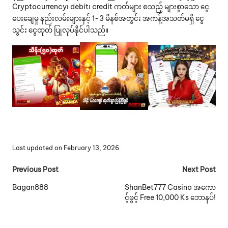
Cryptocurrency၊ debit၊ credit ကတ်များ စသည့် များစွာသော ငွေ
ပေးချေမှု နည်းလမ်းများနှင့် 1-3 မိနစ်အတွင်း အကန့်အသတ်မရှိ ငွေ
သွင်း ငွေထုတ် ပြုလုပ်နိုင်ပါသည်။
Last updated on February 13, 2026
Post
Previous Post
Next Post
navigation
Bagan888
ShanBet777 Casino အကော
င့်ဖွင့် Free 10,000 Ks ဘောနပ်!