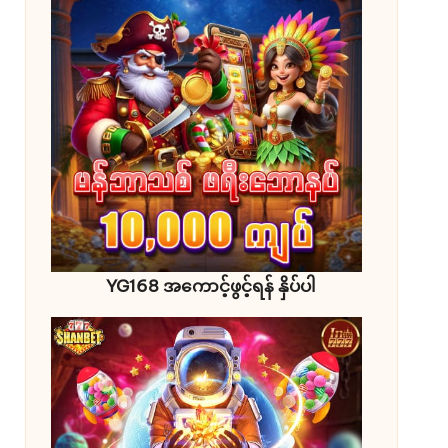
YG168
အကောင့်ဖွင့်ရန် နှိပ်ပါ