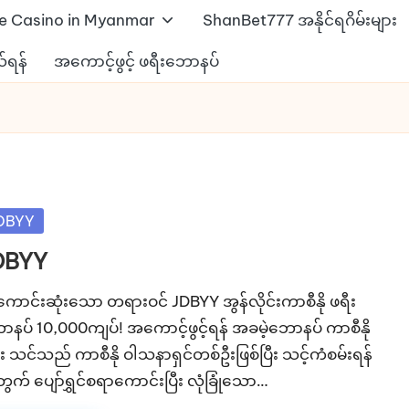
ne Casino in Myanmar
ShanBet777 အနိုင်ရဂိမ်းများ
်ရန်
အကောင့်ဖွင့် ဖရီးဘောနပ်
sted
DBYY
DBYY
ောင်းဆုံးသော တရားဝင် JDBYY အွန်လိုင်းကာစီနို ဖရီး
ာနပ် 10,000ကျပ်! အကောင့်ဖွင့်ရန် အခမဲ့ဘောနပ် ကာစီနို
း သင်သည် ကာစီနို ဝါသနာရှင်တစ်ဦးဖြစ်ပြီး သင့်ကံစမ်းရန်
က် ပျော်ရွှင်စရာကောင်းပြီး လုံခြုံသော…