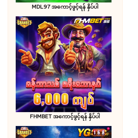
MDL97
အကောင့်ဖွင့်ရန် နှိပ်ပါ
FHMBET
အကောင့်ဖွင့်ရန် နှိပ်ပါ