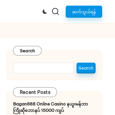
ဆက်သွယ်ရန်
Search
Search
Recent Posts
Bagan888 Online Casino နယူးမန်ဘာ
ကြိုဆိုဘောနပ် 15000 ကျပ်