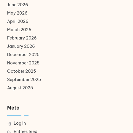
June 2026
May 2026
April 2026
March 2026
February 2026
January 2026
December 2025
November 2025
October 2025
September 2025
August 2025
Meta
Log in
Entries feed