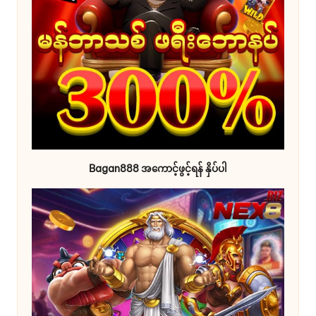
Bagan888
အကောင့်ဖွင့်ရန် နှိပ်ပါ