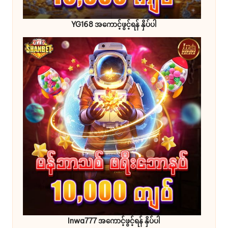
YG168
အကောင့်ဖွင့်ရန် နှိပ်ပါ
Inwa777
အကောင့်ဖွင့်ရန် နှိပ်ပါ