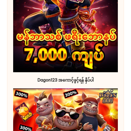
Dagon123
အကောင့်ဖွင့်ရန် နှိပ်ပါ