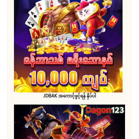
JDBAK
အကောင့်ဖွင့်ရန် နှိပ်ပါ