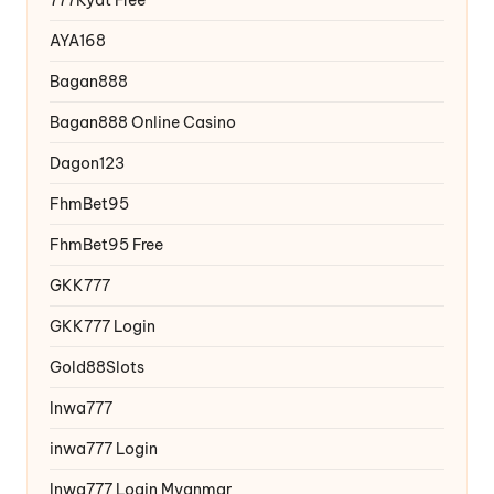
777Kyat Free
AYA168
Bagan888
Bagan888 Online Casino
Dagon123
FhmBet95
FhmBet95 Free
GKK777
GKK777 Login
Gold88Slots
Inwa777
inwa777 Login
Inwa777 Login Myanmar