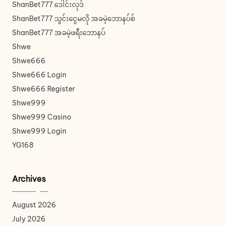
ShanBet777 ဒေါင်းလုဒ်
ShanBet777 သွင်းငွေမလို အခမဲ့ဘောနပ်စ်
ShanBet777 အခမဲ့ဖရီးဘောနပ်
Shwe
Shwe666
Shwe666 Login
Shwe666 Register
Shwe999
Shwe999 Casino
Shwe999 Login
YG168
Archives
August 2026
July 2026