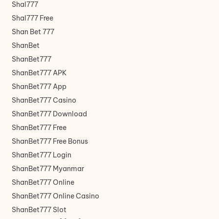
Shal777
Shal777 Free
Shan Bet 777
ShanBet
ShanBet777
ShanBet777 APK
ShanBet777 App
ShanBet777 Casino
ShanBet777 Download
ShanBet777 Free
ShanBet777 Free Bonus
ShanBet777 Login
ShanBet777 Myanmar
ShanBet777 Online
ShanBet777 Online Casino
ShanBet777 Slot