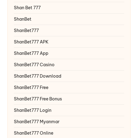
Shan Bet 777
ShanBet
ShanBet777
ShanBet777 APK
ShanBet777 App
ShanBet777 Casino
ShanBet777 Download
ShanBet777 Free
ShanBet777 Free Bonus
ShanBet777 Login
ShanBet777 Myanmar
ShanBet777 Online