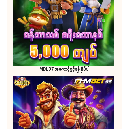
MDL97
အကောင့်ဖွင့်ရန် နှိပ်ပါ