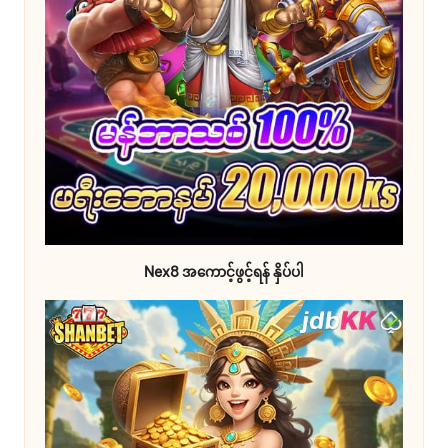
Nex8
အကောင့်ဖွင့်ရန် နှိပ်ပါ