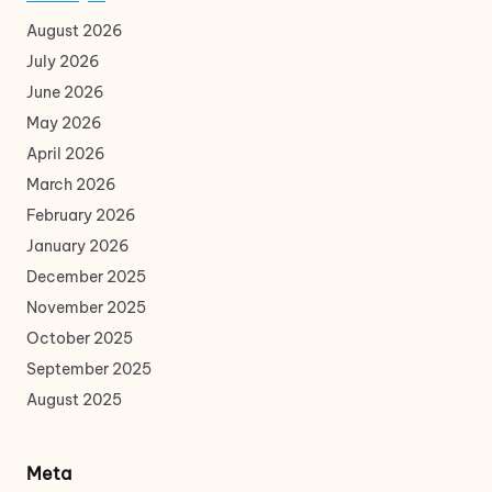
August 2026
July 2026
June 2026
May 2026
April 2026
March 2026
February 2026
January 2026
December 2025
November 2025
October 2025
September 2025
August 2025
Meta