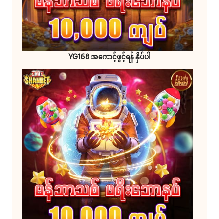
YG168
အကောင့်ဖွင့်ရန် နှိပ်ပါ