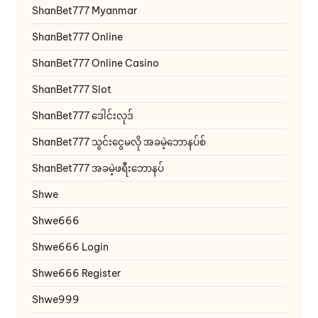
ShanBet777 Myanmar
ShanBet777 Online
ShanBet777 Online Casino
ShanBet777 Slot
ShanBet777 ဒေါင်းလုဒ်
ShanBet777 သွင်းငွေမလို အခမဲ့ဘောနပ်စ်
ShanBet777 အခမဲ့ဖရီးဘောနပ်
Shwe
Shwe666
Shwe666 Login
Shwe666 Register
Shwe999