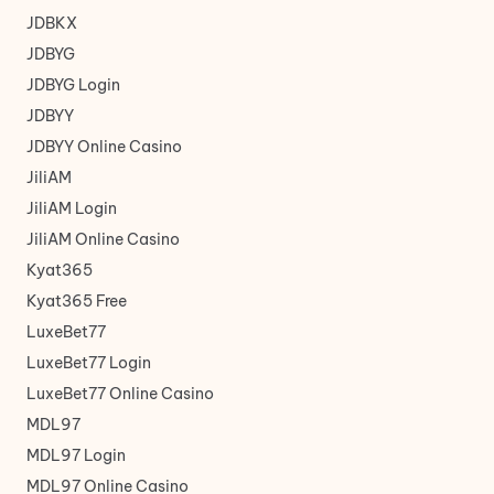
JDBKX
JDBYG
JDBYG Login
JDBYY
JDBYY Online Casino
JiliAM
JiliAM Login
JiliAM Online Casino
Kyat365
Kyat365 Free
LuxeBet77
LuxeBet77 Login
LuxeBet77 Online Casino
MDL97
MDL97 Login
MDL97 Online Casino