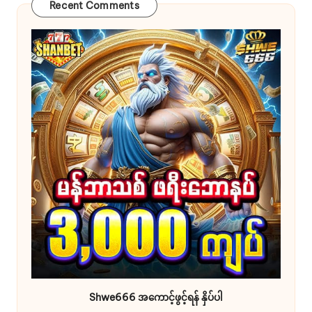
Recent Comments
Shwe666
အကောင့်ဖွင့်ရန် နှိပ်ပါ