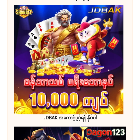
JDBAK
အကောင့်ဖွင့်ရန် နှိပ်ပါ