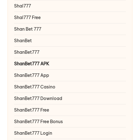
Shal777
Shal777 Free
Shan Bet 777
ShanBet
ShanBet777
ShanBet777 APK
ShanBet777 App
ShanBet777 Casino
ShanBet777 Download
ShanBet777 Free
ShanBet777 Free Bonus
ShanBet777 Login