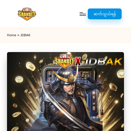
Skip
ဆက်သွယ်ရန်
to
s
content
h
Home
»
JDBAK
a
n
b
e
t
7
7
7.
c