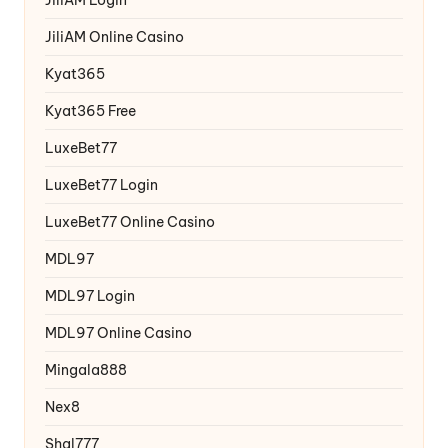
JiliAM Login
JiliAM Online Casino
Kyat365
Kyat365 Free
LuxeBet77
LuxeBet77 Login
LuxeBet77 Online Casino
MDL97
MDL97 Login
MDL97 Online Casino
Mingala888
Nex8
Shal777