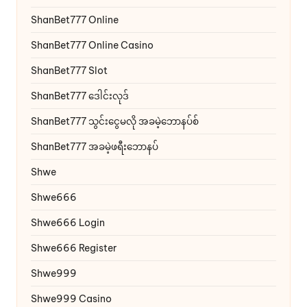
ShanBet777 Online
ShanBet777 Online Casino
ShanBet777 Slot
ShanBet777 ဒေါင်းလုဒ်
ShanBet777 သွင်းငွေမလို အခမဲ့ဘောနပ်စ်
ShanBet777 အခမဲ့ဖရီးဘောနပ်
Shwe
Shwe666
Shwe666 Login
Shwe666 Register
Shwe999
Shwe999 Casino