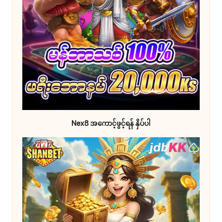
Nex8
အကောင့်ဖွင့်ရန် နှိပ်ပါ