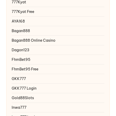
777Kyat
777Kyat Free
AYA168
Bagan888
Bagan888 Online Casino
Dagon123
FhmBet95
FhmBet95 Free
GKK777
GKK777 Login
Gold88Slots
Inwa777