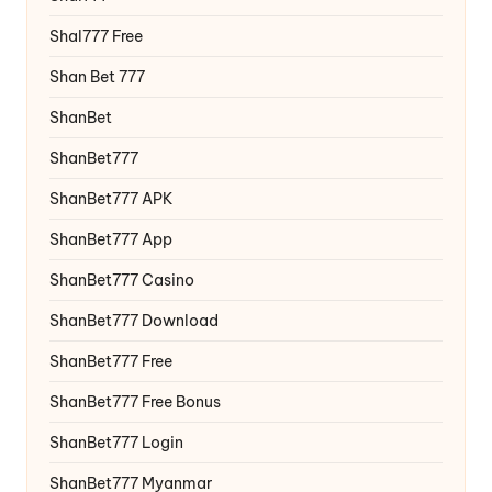
Shal777 Free
Shan Bet 777
ShanBet
ShanBet777
ShanBet777 APK
ShanBet777 App
ShanBet777 Casino
ShanBet777 Download
ShanBet777 Free
ShanBet777 Free Bonus
ShanBet777 Login
ShanBet777 Myanmar