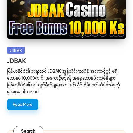
o
m
Posted
JDBAK
in
JDBAK
မြန်မာနိုင်ငံ၏ တရားဝင် JDBAK အွန်လိုင်းကာစီနို အကောင့်ဖွင့် ဖရီး
ဘောနပ် 10,000ကျပ်! အကောင့်ဖွင့်ရန် အခမဲ့ဘောနပ် ကာစီနိုများ
မြန်မာနိုင်ငံ၏ ယုံကြည်စိတ်ချရသော အွန်လိုင်းဂိမ်း ဝဘ်ဆိုဒ်တစ်ခုကို
ရှာဖွေနေပါသလား။…
Read More
Search