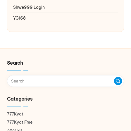
Shwe999 Login
YG168
Search
Categories
777Kyat
777Kyat Free
AYA168