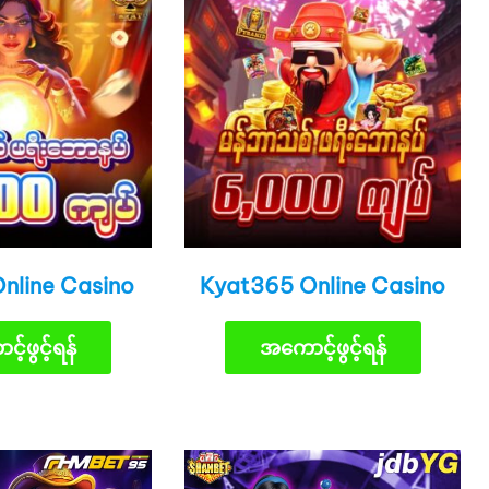
nline Casino
Kyat365 Online Casino
့်ဖွင့်ရန်
အကောင့်ဖွင့်ရန်