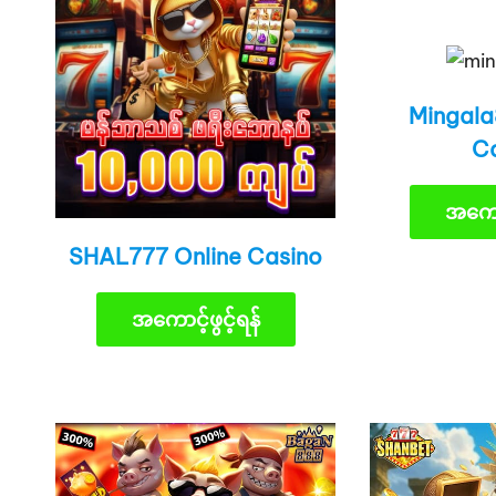
Mingala
C
အကောင
SHAL777 Online Casino
အကောင့်ဖွင့်ရန်