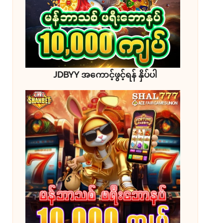
JDBYY
အကောင့်ဖွင့်ရန် နှိပ်ပါ