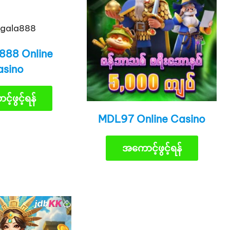
888 Online
asino
့်ဖွင့်ရန်
MDL97 Online Casino
အကောင့်ဖွင့်ရန်