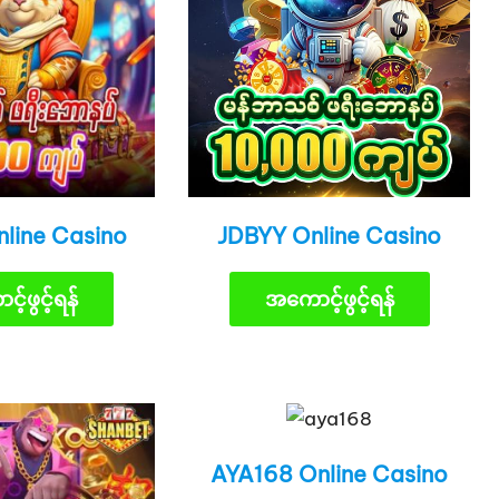
line Casino
JDBYY Online Casino
့်ဖွင့်ရန်
အကောင့်ဖွင့်ရန်
AYA168 Online Casino