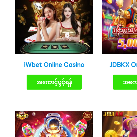
iWbet Online Casino
JDBKX On
အကောင့်ဖွင့်ရန်
အကောင