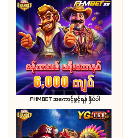
FHMBET
အကောင့်ဖွင့်ရန် နှိပ်ပါ