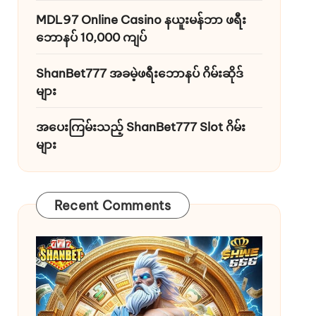
MDL97 Online Casino နယူးမန်ဘာ ဖရီး
ဘောနပ် 10,000 ကျပ်
ShanBet777 အခမဲ့ဖရီးဘောနပ် ဂိမ်းဆိုဒ်
များ
အပေးကြမ်းသည့် ShanBet777 Slot ဂိမ်း
များ
Recent Comments