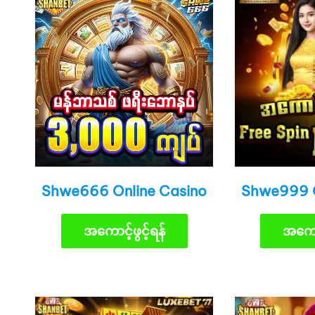
7.
c
o
m
Shwe666 Online Casino
Shwe999 O
အကောင့်ဖွင့်ရန်
အကောင