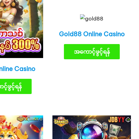
Gold88 Online Casino
အကောင့်ဖွင့်ရန်
line Casino
့်ဖွင့်ရန်