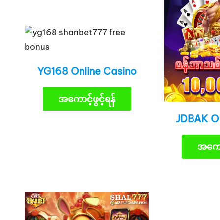
YG168 Online Casino
အကောင့်ဖွင့်ရန်
JDBAK On
အကောင