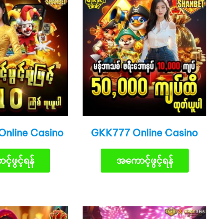
nline Casino
GKK777 Online Casino
့်ဖွင့်ရန်
အကောင့်ဖွင့်ရန်