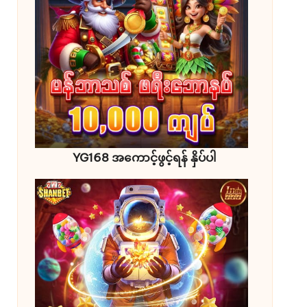
YG168
အကောင့်ဖွင့်ရန် နှိပ်ပါ