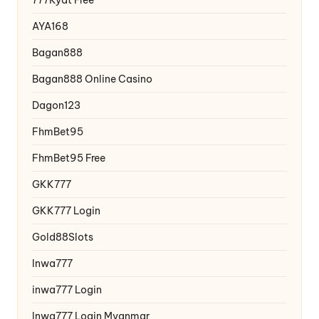
777Kyat Free
AYA168
Bagan888
Bagan888 Online Casino
Dagon123
FhmBet95
FhmBet95 Free
GKK777
GKK777 Login
Gold88Slots
Inwa777
inwa777 Login
Inwa777 Login Myanmar