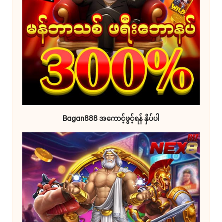
Bagan888
အကောင့်ဖွင့်ရန် နှိပ်ပါ