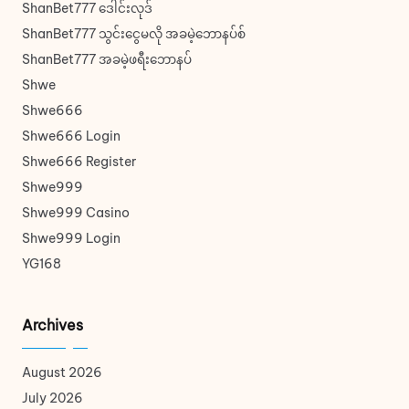
ShanBet777 ဒေါင်းလုဒ်
ShanBet777 သွင်းငွေမလို အခမဲ့ဘောနပ်စ်
ShanBet777 အခမဲ့ဖရီးဘောနပ်
Shwe
Shwe666
Shwe666 Login
Shwe666 Register
Shwe999
Shwe999 Casino
Shwe999 Login
YG168
Archives
August 2026
July 2026