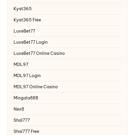
Kyat365
Kyat365 Free
LuxeBet77
LuxeBet77 Login
LuxeBet77 Online Casino
MDL97
MDL97 Login
MDL97 Online Casino
Mingala888
Nex8
Shal777
Shal777 Free