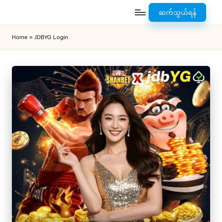
ဆက်သွယ်ရန်
s
Skip
to
h
Home
»
JDBYG Login
content
a
n
b
e
t
7
7
7.
c
o