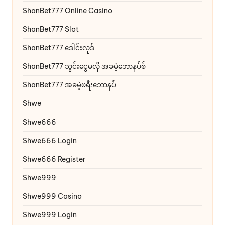
ShanBet777 Online Casino
ShanBet777 Slot
ShanBet777 ဒေါင်းလုဒ်
ShanBet777 သွင်းငွေမလို အခမဲ့ဘောနပ်စ်
ShanBet777 အခမဲ့ဖရီးဘောနပ်
Shwe
Shwe666
Shwe666 Login
Shwe666 Register
Shwe999
Shwe999 Casino
Shwe999 Login