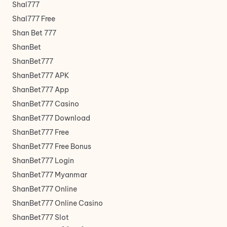
Shal777
Shal777 Free
Shan Bet 777
ShanBet
ShanBet777
ShanBet777 APK
ShanBet777 App
ShanBet777 Casino
ShanBet777 Download
ShanBet777 Free
ShanBet777 Free Bonus
ShanBet777 Login
ShanBet777 Myanmar
ShanBet777 Online
ShanBet777 Online Casino
ShanBet777 Slot