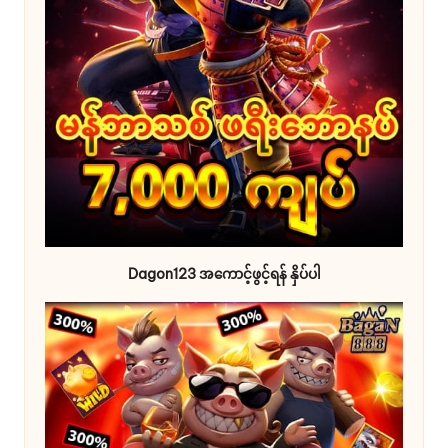
Dagon123
အကောင့်ဖွင့်ရန် နှိပ်ပါ