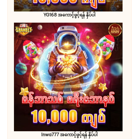
YG168
အကောင့်ဖွင့်ရန် နှိပ်ပါ
Inwa777
အကောင့်ဖွင့်ရန် နှိပ်ပါ