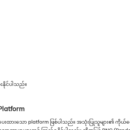
ားနိုင်ပါသည်။
 Platform
းပေးထားသော platform ဖြစ်ပါသည်။ အသုံးပြုသူများ၏ ကိုယ်ရ