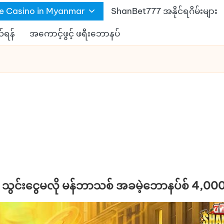
ne Casino in Myanmar
ShanBet777 အနိုင်ရဂိမ်းများ
်ရန်
အကောင့်ဖွင့် ဖရီးဘောနပ်
 သွင်းငွေမလို မန်ဘာသစ် အခမဲ့ဘောနပ်စ် 4,000 