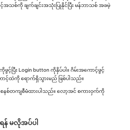
အသစ်ကို ချက်ချင်းအသုံးပြုနိုင်ပြီး မန်ဘာသစ် အခမဲ့
်ပြီး Login button ကိုနှိပ်ပါ။ ဂိမ်းအကောင့်ဖွင့်
အကောင့်ထဲကို ရောက်ရှိသွားမည် ဖြစ်ပါသည်။
စေရန် စနစ်တကျစီမံထားပါသည်။ လော့အင် စကားဝှက်ကို
ရန် မလိုအပ်ပါ