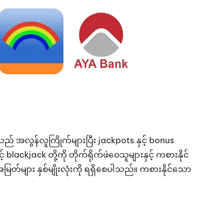
းသည် အလွန်လူကြိုက်များပြီး jackpots နှင့် bonus
ckjack တို့ကို တိုက်ရိုက်ဖဲဝေသူများနှင့် ကစားနိုင်
းအမြတ်များ နှစ်မျိုးလုံးကို ရရှိစေပါသည်။ ကစားနိုင်သော