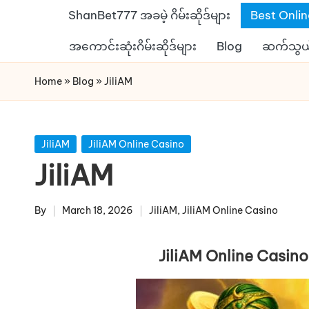
ShanBet777 အခမဲ့ ဂိမ်းဆိုဒ်များ
Best Onli
s
Skip
အကောင်းဆုံးဂိမ်းဆိုဒ်များ
Blog
ဆက်သွယ
to
h
content
Home
»
Blog
»
JiliAM
a
n
Posted
JiliAM
JiliAM Online Casino
b
in
JiliAM
e
By
March 18, 2026
JiliAM
,
JiliAM Online Casino
t
Posted
Posted
by
in
7
JiliAM Online Casino
7