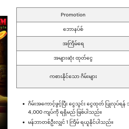
Promotion
ဘောနပ်စ်
အကြိမ်ရေ
အများဆုံး ထုတ်ငွေ
ကစားနိုင်သော ဂိမ်းများ
ဂိမ်းအကောင့်ဖွင့်ပြီး ငွေသွင်း ငွေထုတ် ပြုလုပ်
4,000 ကျပ်ကို ရရှိမည် ဖြစ်ပါသည်။
မန်ဘာတစ်ဦးလျှင် 1 ကြိမ် ရယူနိုင်ပါသည်။