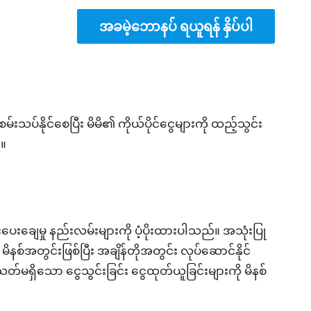
အခမဲ့‌ဘောနပ် ရယူရန် နှိပ်ပါ
နိုင်စေပြီး မိမိ၏ ကိုယ်ပိုင်ငွေများကို ထည့်သွင်း
ါ။
ေပေးချေမှု နည်းလမ်းများကို ပံ့ပိုးထားပါသည်။ အသုံးပြု
ိနစ်အတွင်းဖြစ်ပြီး အချိန်တိုအတွင်း လုပ်ဆောင်နိုင်
မရှိသော ငွေသွင်းခြင်း ငွေထုတ်ယူခြင်းများကို မိနစ်