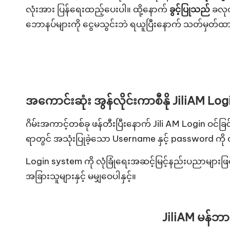
လုံးအား ပြန်ရေးထည့်ပေးပါ။ ထို့နောက်
ခွင့်ပြုသည်
ခလုတ
ဘောနပ်များကို ငွေမသွင်းဘဲ ရယူပြီးနောက် သတ်မှတ်ထာ
အကောင်းဆုံး အွန်လိုင်းကာစီနို JiliAM 
ဂိမ်းအကာင့်တစ်ခု ဖန်တီးပြီးနောက် Jili AM Login ဝင်ခြ
ရာတွင် အသုံးပြုခဲ့သော Username နှင့် password ကို ထ
Login system ကို လုံခြုံရေးအဆင့်မြင့်နည်းပညာများဖြ
အခြားသူများနှင့် မမျှဝေပါနှင့်။
JiliAM မန်ဘာ