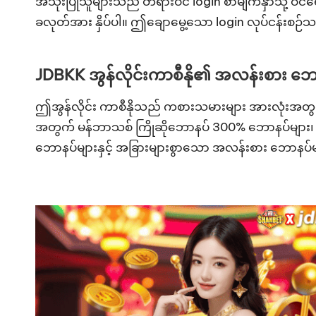
အသုံးပြုသူများသည် တရားဝင် login စာမျက်နှာသို့ ဝင်ရ
ခလုတ်အား နှိပ်ပါ။ ဤချောမွေ့သော login လုပ်ငန်းစဉ်သည
JDBKK အွန်လိုင်းကာစီနို၏ အလန်းစား ဘောနပ်မ
ဤအွန်လိုင်း ကာစီနိုသည် ကစားသမားများ အားလုံးအတွက်
အတွက် မန်ဘာသစ် ကြိုဆိုဘောနပ် 300% ဘောနပ်များ၊ ကျ
ဘောနပ်များနှင့် အခြားများစွာသော အလန်းစား ဘောနပ်