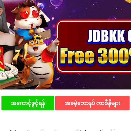
အကောင့်ဖွင့်ရန်
အခမဲ့ဘောနပ် ကာစီနိုများ