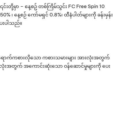
်းတို့မှာ – နေ့စဥ် တစ်ကြိမ်သွင်း FC Free Spin 10
 ၊ နေ့စဉ် ကော်မရှင် 0.8%၊ ထီနံပါတ်များကို ခန်းမှန်း
့ပေးပါသည်။
ှပဲ ဝင်ရောက်ကစားလိုသော ကစားသမားများ အားလုံးအတွက်
းလုံးအတွက် အကောင်းဆုံးသော ဝန်ဆောင်မှုများကို ပေး