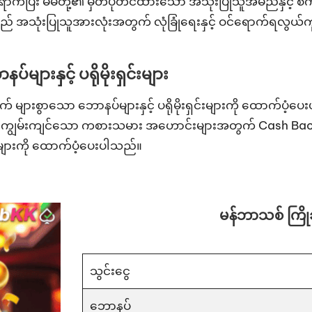
ောက်ပြီး မိမိတို့၏ မှတ်ပုံတင်ထားသော အသုံးပြုသူအမည်နှင့် စ
် အသုံးပြုသူအားလုံးအတွက် လုံခြုံရေးနှင့် ဝင်ရောက်ရလွယ်ကူမ
ျားနှင့် ပရိုမိုးရှင်းများ
 များစွာသော ဘောနပ်များနှင့် ပရိုမိုးရှင်းများကို ထောက်ပ
ွမ်းကျင်သော ကစားသမား အဟောင်းများအတွက် Cash Back ဘောနပ်
များကို ထောက်ပံ့ပေးပါသည်။
မန်ဘာသစ် ကြို
သွင်းငွေ
ဘောနပ်