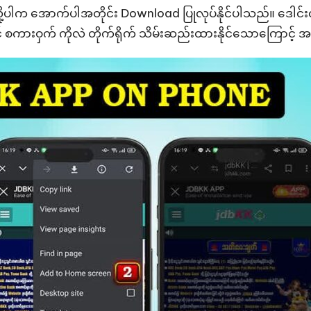
့ပါက အောက်ပါအတိုင်း Download ပြုလုပ်နိုင်ပါသည်။ ဒေါင်းလုဒ် ပြ
င့် စကားဝှက် ကိုလဲ တိုက်ရိုက် သိမ်းဆည်းထားနိုင်သောကြောင