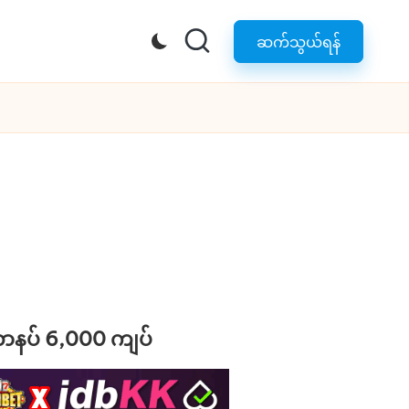
ဆက်သွယ်ရန်
ောနပ် 6,000 ကျပ်