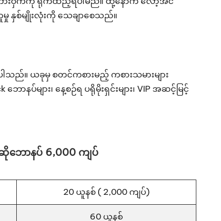
ကားဝှက်ကို ရိုက်ထည့်ရပါမည်။ ထို့နောက် လော့အင်
ှု နှစ်မျိုးလုံးကို သေချာစေသည်။
ံ့ပေးပါသည်။ ယခုမှ စတင်ကစားမည့် ကစားသမားများ
များ၊ နေ့စဉ်ရ ပရိုမိုးရှင်းများ၊ VIP အဆင့်မြင့်
ဆိုဘောနပ် 6,000 ကျပ်
20 ယူနစ် ( 2,000 ကျပ်)
60 ယူနစ်