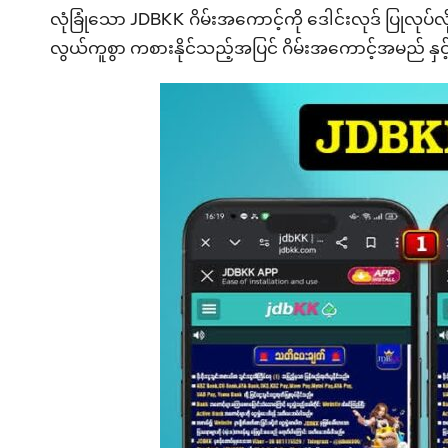
လုံခြုံသော JDBKK ဂိမ်းအကောင့်ကို ဒေါင်းလုဒ် ပြုလုပ်လို
လွယ်ကူစွာ ကစားနိုင်သည့်အပြင် ဂိမ်းအကောင့်အမည် နှ