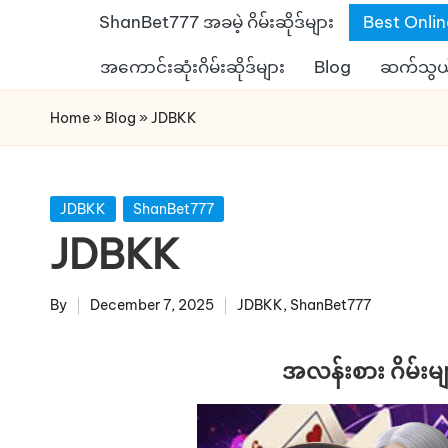
ShanBet777 အခမဲ့ ဂိမ်းဆိုဒ်များ
Best Onli
s
Skip
အကောင်းဆုံးဂိမ်းဆိုဒ်များ
Blog
ဆက်သွယ
to
h
content
Home
»
Blog
»
JDBKK
a
n
Posted
JDBKK
ShanBet777
b
in
JDBKK
e
By
December 7, 2025
JDBKK
,
ShanBet777
t
Posted
Posted
by
in
7
အလန်းစား ဂိမ်းမ
7