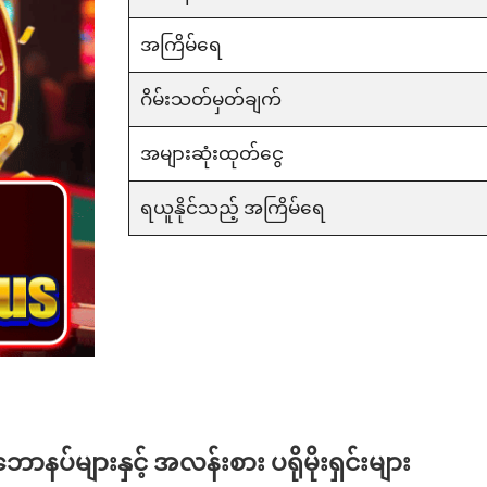
အကြိမ်ရေ
ဂိမ်းသတ်မှတ်ချက်
အများဆုံးထုတ်ငွေ
ရယူနိုင်သည့် အကြိမ်ရေ
ာနပ်များနှင့် အလန်းစား ပရိုမိုးရှင်းများ