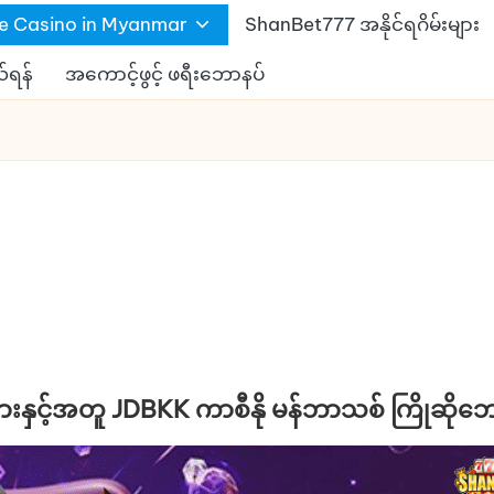
ne Casino in Myanmar
ShanBet777 အနိုင်ရဂိမ်းများ
်ရန်
အကောင့်ဖွင့် ဖရီးဘောနပ်
ျားနှင့်အတူ JDBKK ကာစီနို မန်ဘာသစ် ကြိုဆိုဘ