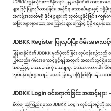
JDBKK အွန်လိုင်းကာစီနိုသည် မြန်မာနိုင်ငံ၏ ကစားသ
များဖြင့် ပြုလုပ်ထားခြင်း၊ အနိုင်ရ ဘောနပ်များနှင့် ပရိုမို
အကန့်အသတ်မရှိ နိုင်ငွေများကို ထုတ်ယူနိုင်ခြင်း၊ ကျွမ်း
အခြားများစွာသော အကြောင်းများကြောင့် ပိုမို ရေပန်းစ
JDBKK Register ပြုလုပ်ပြီး ဂိမ်းအကောင့်ဖ
မြန်မာနိုင်ငံ၏ JDBKK မှတ်ပုံတင်ခြင်း လုပ်ငန်းစဉ်သည
ဖြစ်သည်။ ဂိမ်းအကောင့်ဖွင့်ရန်အတွက် အထက်တွင်ရှိသော 
အမည်နှင့် စကားဝှက်ကို သေချာစွာ မှတ်သားထားပါ။ မိမိ၏
လုပ်ငန်းစဉ််များသည် အောင်မြင်သွားပြီ ဖြစ်ပြီး မန်ဘာ
JDBKK Login ဝင်ရောက်ခြင်း အဆင့်များ – ရ
စိတ်ချ ယုံကြည်ရသော JDBKK Login လုပ်ငန်းစဉ်ကို အသုံ