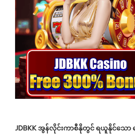
JDBKK အွန်လိုင်းကာစီနိုတွင် ရယူနိုင်သော ဘေ