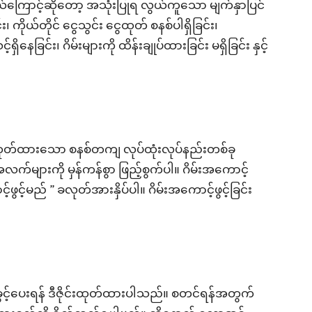
ကြောင့်ဆိုတော့ အသုံးပြုရ လွယ်ကူသော မျက်နှာပြင်
း၊ ကိုယ်တိုင် ငွေသွင်း ငွေထုတ် စနစ်ပါရှိခြင်း၊
ြင်း၊ ဂိမ်းများကို ထိန်းချုပ်ထားခြင်း မရှိခြင်း နှင့်
င်းထုတ်ထားသော စနစ်တကျ လုပ်ထုံးလုပ်နည်းတစ်ခု
က်များကို မှန်ကန်စွာ ဖြည့်စွက်ပါ။ ဂိမ်းအကောင့်
်မည် ” ခလုတ်အားနှိပ်ပါ။ ဂိမ်းအကောင့်ဖွင့်ခြင်း
်ခွင့်ပေးရန် ဒီဇိုင်းထုတ်ထားပါသည်။ စတင်ရန်အတွက်