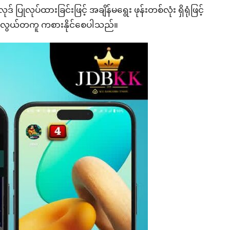
ုလုပ်ထားခြင်းဖြင့် အချိန်မရွေး ဖုန်းတစ်လုံး ရှိရုံဖြင့်
့် အလွယ်တကူ ကစားနိုင်စေပါသည်။