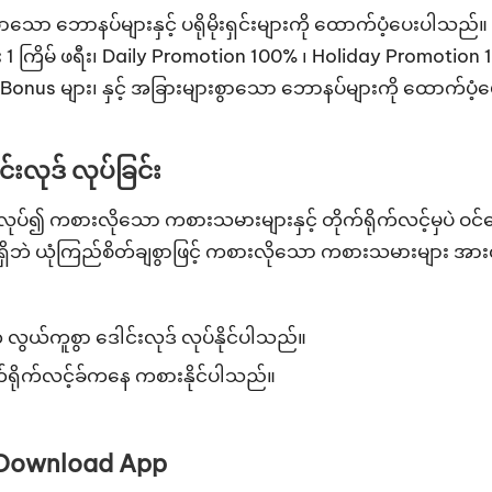
 ဘောနပ်များနှင့် ပရိုမိုးရှင်းများကို ထောက်ပံ့ပေးပါသည်။ ၎င
1 ကြိမ် ဖရီး၊ Daily Promotion 100% ၊ Holiday Promotion 150%
g Bonus များ၊ နှင့် အခြားများစွာသော ဘောနပ်များကို ထောက်ပံ
်းလုဒ် လုပ်ခြင်း
းလုဒ်လုပ်၍ ကစားလိုသော ကစားသမားများနှင့် တိုက်ရိုက်လင့်မ
ဝ မရှိဘဲ ယုံကြည်စိတ်ချစွာဖြင့် ကစားလိုသော ကစားသမားများ အာ
 လွယ်ကူစွာ ဒေါင်းလုဒ် လုပ်နိုင်ပါသည်။
က်ရိုက်လင့်ခ်ကနေ ကစားနိုင်ပါသည်။
 – Download App