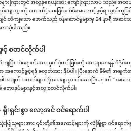
မားများကြားတွင် အလွန်ရေပန်းစား ကျော်ကြားလာပါသည်။ အဘယ်
းရှင်း များစွာကို ထောက်ပံ့ပေးခြင်း၊ ဂိမ်းအကောင့်ဖွင့်ရ လွယ်ကူခြင်
ကျင် တိကျသော ဖောက်သည် ဝန်ဆောင်မှုများမှ 24 နာရီ အဆင်သင့်ရှိနေခ
ားလာခဲ့ပါသည်။
ွင့် စတင်လိုက်ပါ
် တိကျပြီး ထိရောက်သော မှတ်ပုံတင်ခြင်းကို သေချာစေရန် ဒီဇို
အကောင့်ဖွင့်ရန် ခလုတ်အား နှိပ်ပါ။ ပြီးနောက် မိမိ၏ အချက်အလ
 အချက်အလက်များကို သေချာစွာ စစ်ဆေးပြီးနောက် ” အကောင့်ဖွင့
သစ် ဘောနပ်များနှင့်အတူ စတင်လိုက်ပါ။
ိုးရှင်းစွာ လော့အင် ဝင်ရောက်ပါ
းပြုသူများအား ၎င်းတို့၏အကောင့်များကို လုံခြုံစွာ ဝင်ရောက