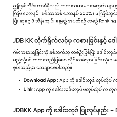
ဤအွန်လိုင်း ကာစီနိုသည် ကစားသမားများအတွက် များစွာသော
ကြိမ် ဘောနပ် ၊ မန်ဘာသစ် ဘောနပ် 300% ၊ 5 ကြိမ်သွင်း 
ပြီး ဆုငွေ 3 သိန်းကျပ်၊ နေ့စဥ် အပတ်စဉ် လစဉ် Rankin
JDB KK တိုက်ရိုက်လင့်မှ ကစားခြင်းနှင့် ဒေါင
ဂိမ်းကစားရခြင်းကို နှစ်သက်သူ တစ်ဦးဖြစ်ပြီး ဒေါင်
မည့်သို့ပင် ကစားသည်ဖြစ်စေ လိုင်းလစ်သွားခြင်း လုံး
စွမ်းသည်မှာ သေချာစေပါသည်။
Download App :
App ကို ဒေါင်းလုဒ် လုပ်လိုပါက
Link :
App ကို ဒေါင်းလုဒ်မလုပ် မလုပ်လိုပါက တို
JDBKK App ကို ‌ဒေါင်းလုဒ် ပြုလုပ်နည်း